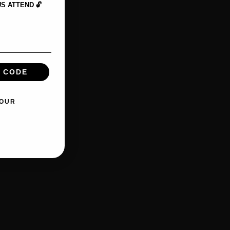
 ATTEND 🔓
 CODE
TOUR