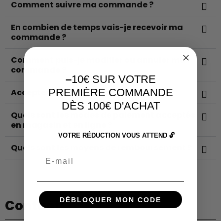
Comment suivre ma commande ?
En combien de temps vais-je recevoir ma
commande ?
Comment puis-je modifier ou annuler ma
commande ?
–
10€ SUR VOTRE
PREMIÈRE COMMANDE
Acceptez-vous les retours ?
DÈS 100€ D'ACHAT
Quels sont les modes de paiement acceptés
en magasin et en ligne ?
VOTRE RÉDUCTION VOUS ATTEND 🔓
Quels sont les moyens de remboursement ?
Email
DÉBLOQUER MON CODE
Contact: