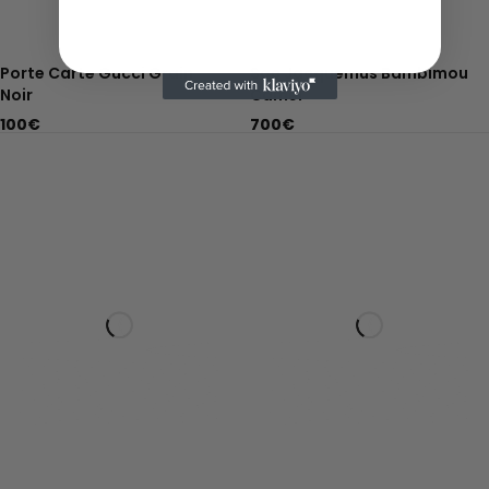
Porte Carte Gucci Grain
Sac Jacquemus Bambimou
Noir
Camel
100
€
700
€