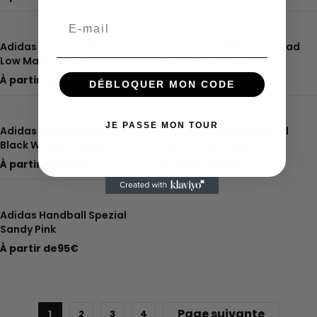
Email
Adidas Campus 00s Winter
Adidas Gazelle Indoor Bad
Low Magic Beige
Bunny Cabo Rojo
À partir de
135
€
À partir de
180
€
DÉBLOQUER MON CODE
JE PASSE MON TOUR
Adidas Handball Spezial
Adidas Handball Spezial
Black Wonder Leopard
Earth Strata Gum
À partir de
200
€
À partir de
95
€
Adidas Handball Spezial
Sandy Pink
À partir de
95
€
Page suivante
1
2
3
4