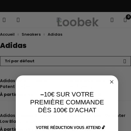
Paiement en 3x sans frais avec Klarna
0
Accueil
Sneakers
Adidas
Adidas
Tri par défaut
Adidas BW Army Black
Adidas BW Army Cloud
Patent Leather
Chalk White
–
10€ SUR VOTRE
À partir de
210
€
À partir de
135
€
PREMIÈRE COMMANDE
DÈS 100€ D'ACHAT
Adidas Campus 00s Winter
Adidas Campus 00s Winter
Low Black Carbon
Low Earth Strata
VOTRE RÉDUCTION VOUS ATTEND 🔓
À partir de
150
€
À partir de
140
€