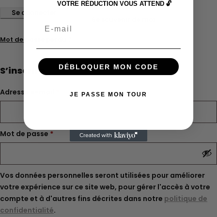
VOTRE RÉDUCTION VOUS ATTEND 🔓
Se connecter
Se souvenir de moi
Email
Mot de passe perdu ?
DÉBLOQUER MON CODE
S’inscrire
Adresse e-mail
*
JE PASSE MON TOUR
Mot de passe
*
Vos données personnelles seront utilisées pour améliorer
votre expérience sur ce site web, pour gérer l'accès à votre
compte et à d'autres fins décrites dans notre
politique de
confidentialité
.