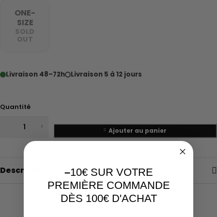
ONE-
SIZE
SOLD
OUT
Livraison 48–72h
Livraison 5 à 12 jours
Quantité
Ajouter au panier
Description
–
10€ SUR VOTRE
PREMIÈRE COMMANDE
Related Products
DÈS 100€ D'ACHAT