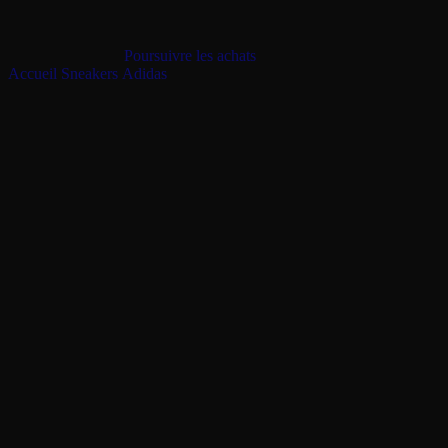
Votre panier (0 articles)
Le panier est vide
Poursuivre les achats
Accueil
/
Sneakers
/
Adidas
/
Adidas SL 72 OG Leopard Print