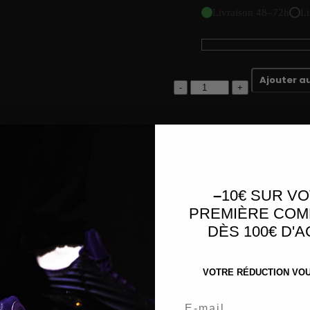
Livraison 48–72h
Li
Quantité
Ajouter a
–
10€ SUR V
PREMIÈRE CO
ette emblématique avec une touche audacieuse et moderne. Cette v
DÈS 100€ D'
e à l’ensemble. La base brun foncé est équilibrée par des détails of
otidien.
 signature adidas au niveau de la semelle intermédiaire, permettant
VOTRE RÉDUCTION VOUS
n design bas et léger en fait une paire polyvalente, idéale pour un
Email