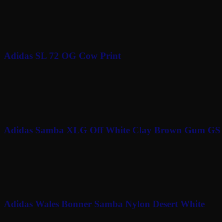
À partir de
220
€
Adidas SL 72 OG Cow Print
À partir de
60
€
Adidas Samba XLG Off White Clay Brown Gum GS
150
€
Adidas Wales Bonner Samba Nylon Desert White