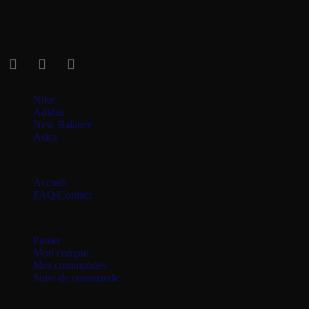
À partir de
125
€
Soyez au courant de nos dernières nouveautés !
Catégories
Nike
Adidas
New Balance
Asics
Menu
Accueil
FAQ/Contact
Mon compte
Panier
Mon compte
Mes commandes
Suivi de commande
Rejoignez notre newsletter pour suivre nos 