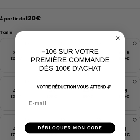
120
€
À partir de
Taille
–
10€ SUR VOTRE
37
38
39
40.5
120€
125€
140€
150€
PREMIÈRE COMMANDE
DÈS 100€ D'ACHAT
VOTRE RÉDUCTION VOUS ATTEND 🔓
42
43
44.5
46
120€
125€
150€
170€
Email
47
48.5
50
51
DÉBLOQUER MON CODE
175€
175€
200€
255€