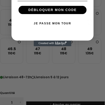
DÉBLOQUER MON CODE
44
44.5
45
46
JE PASSE MON TOUR
110€
110€
110€
115€
46.5
47
48
49
110€
115€
115€
135€
Livraison 48–72h
Livraison 5 à 12 jours
Quantité
Ajouter au panier