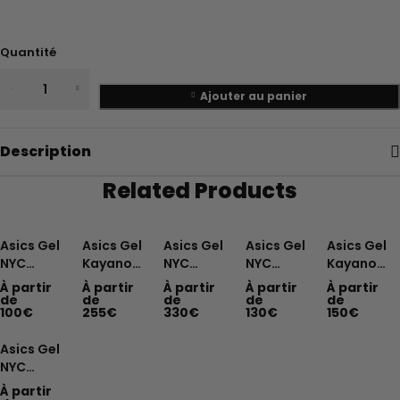
Quantité
Ajouter au panier
Description
Related Products
Asics Gel
Asics Gel
Asics Gel
Asics Gel
Asics Gel
NYC
Kayano
NYC
NYC
Kayano
White
14
Cream
White
14 Oyster
À partir
À partir
À partir
À partir
À partir
Smoke
Unlimited
Artic Sky
Feather
White
de
de
de
de
de
100
€
255
€
330
€
130
€
150
€
Grey
Pack
Grey
Steeple
White
Grey
Asics Gel
Fawn
NYC
Oatmeal
À partir