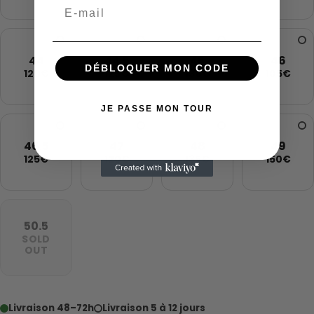
Email
44
44.5
45
46
DÉBLOQUER MON CODE
120€
125€
130€
105€
JE PASSE MON TOUR
46.5
47
48
49
125€
120€
135€
150€
50.5
SOLD
OUT
Livraison 48–72h
Livraison 5 à 12 jours