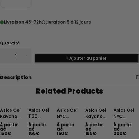
Livraison 48–72h
Livraison 5 à 12 jours
Quantité
Ajouter au panier
Description
Related Products
Asics Gel
Asics Gel
Asics Gel
Asics Gel
Asics Gel
Kayano
1130
NYC
Kayano
NYC
14 Oyster
White
Cream
14 Arctic
Cream
À partir
À partir
À partir
À partir
À partir
White
Pure
Cloud
Sky Pure
Brown
de
de
de
de
de
150
€
155
€
160
€
185
€
200
€
Steeple
Silver
Grey Blue
Silver