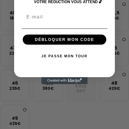
VOTRE RÉDUCTION VOUS ATTEND 🔓
40,5
41,5
42
42,5
Email
185€
235€
235€
135€
DÉBLOQUER MON CODE
43,5
44
44,5
45
220€
230€
230€
225€
JE PASSE MON TOUR
47
46
46,5
48
SOLD
235€
380€
425€
OUT
49
435€