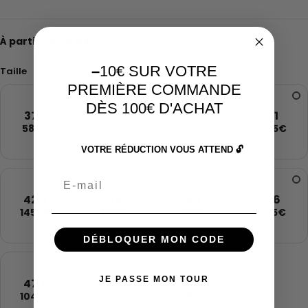
405
€
À partir de
–
10€ SUR VOTRE
Taille
PREMIÈRE COMMANDE
DÈS 100€ D'ACHAT
38.5
37.5
40
41
SOLD
580€
1360€
405€
OUT
VOTRE RÉDUCTION VOUS ATTEND 🔓
Email
42.5
44
45
46
1455€
835€
465€
725€
DÉBLOQUER MON CODE
48.5
JE PASSE MON TOUR
47.5
49.5
SOLD
1045€
1165€
OUT