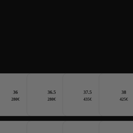
 Zoom M9 Virgil Abloh
 Red/Black
36
36.5
37.5
38
280€
280€
435€
425€