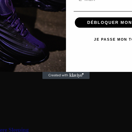
ette inspirée de l’univers football avec une approche plus lifestyl
e, rehaussée de touches University Red et Black pour un contraste
DÉBLOQUER MON
ions liées à Virgil Abloh, avec des détails graphiques et une appr
ié à l’histoire récente de Nike.
JE PASSE MON 
re Sleeping