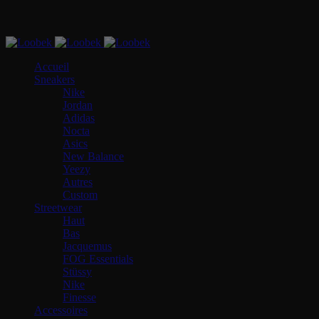
Accueil
Sneakers
Nike
Jordan
Adidas
Nocta
Asics
New Balance
Yeezy
Autres
Custom
Streetwear
Haut
Bas
Jacquemus
FOG Essentials
Stüssy
Nike
Finesse
Accessoires