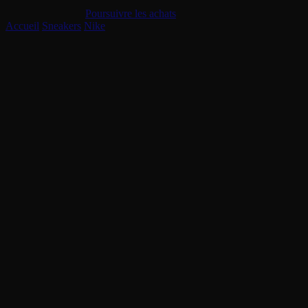
Le panier est vide
Poursuivre les achats
Accueil
/
Sneakers
/
Nike
/
Nike Cryoshot Zoom M9 Virgil Abloh Archiv