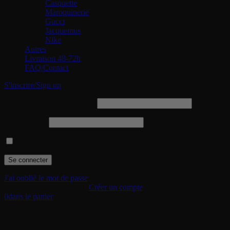
Casquette
Maroquinerie
Gucci
Jacquemus
Nike
Autres
Livraison 48-72h
FAQ/Contact
S'inscrire/Sign up
Identifiant ou adresse e-mail
Mot de passe
Se souvenir de moi
J'ai oublié le mot de passe
Je suis un nouveau client.
Créer un compte
0
dans le panier
Votre panier (0 articles)