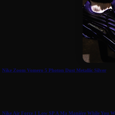
La Nike Cryoshot Zoom M9 Virgil Abloh Archives revisite une silhou
version se distingue par une construction principalement blanch
Son design reprend l’esthétique expérimentale associée aux créat
sneakers recherchant un modèle à la fois sobre, reconnaissable et l
Related Products
Nike Zoom Vomero 5 Photon Dust Metallic Silver
À partir de
140
€
Nike Air Force 1 Low SP A Ma Maniére While You We