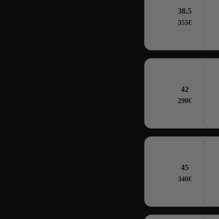
38.5
355€
42
290€
45
340€