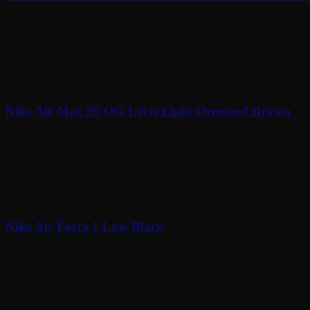
À partir de
160
€
Nike Air Max 95 OG Levis Light Orewood Brown
À partir de
195
€
Nike Air Force 1 Low Black
120
€