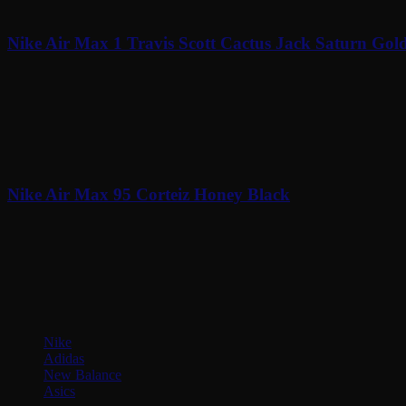
Nike Air Max 1 Travis Scott Cactus Jack Saturn Gol
À partir de
285
€
Nike Air Max 95 Corteiz Honey Black
À partir de
340
€
Soyez au courant de nos dernières nouveautés !
Catégories
Nike
Adidas
New Balance
Asics