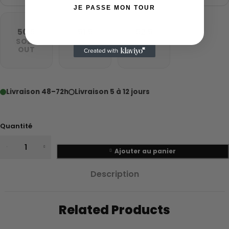
JE PASSE MON TOUR
50.5
51.5
52.5
SOLD
SOLD
SOLD
OUT
OUT
OUT
Livraison 48–72h
Livraison 5 à 12 jours
Quantité
Ajouter au panier
Description
Related Products