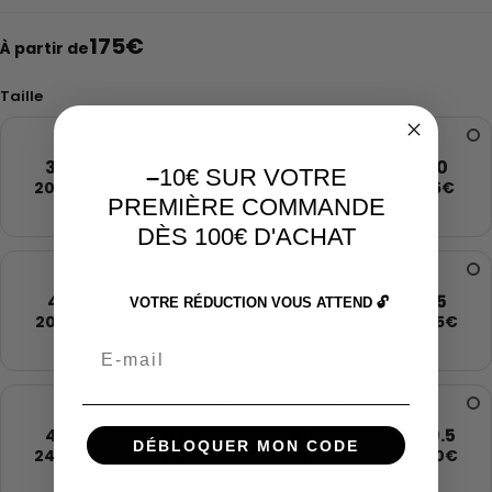
175
€
À partir de
Taille
36
37.5
38.5
40
–
10€ SUR VOTRE
200€
220€
175€
185€
PREMIÈRE COMMANDE
DÈS 100€ D'ACHAT
41
42.5
44
45
VOTRE RÉDUCTION VOUS ATTEND 🔓
205€
205€
270€
245€
Email
46
47.5
48.5
49.5
DÉBLOQUER MON CODE
240€
245€
285€
230€