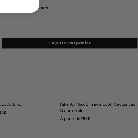
2h
Livraison 5 à 12 jours
Ajouter au panier
x 1000 Lilac
Nike Air Max 1 Travis Scott Cactus Jack
Saturn Gold
05
€
À partir de
285
€