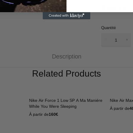
Livraison 48–7
Quantité
quantité
de Nike
Slide
Description
Mind 001
Black
Related Products
Chrome
Women's
Nike Air Force 1 Low SP A Ma Maniére
Nike Air Ma
While You Were Sleeping
À partir de
4
À partir de
160
€