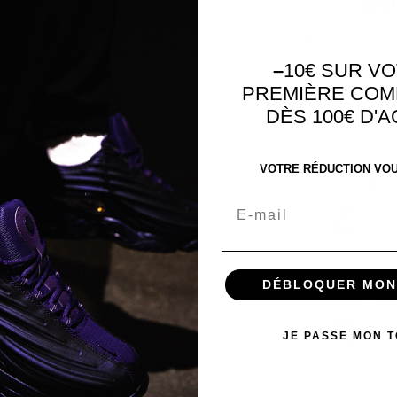
18
Taille
–
10€ SUR V
PREMIÈRE CO
35.5
DÈS 100€ D'
215€
VOTRE RÉDUCTION VOUS
Email
42
255€
DÉBLOQUER MON
48
JE PASSE MON 
685€