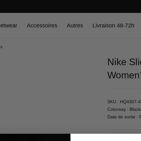
Livraison offerte dans toute la France
eetwear
Accessoires
Autres
Livraison 48-72h
’s
Nike Sl
Women’
SKU : HQ4307-4
Colorway : Blac
Date de sortie : 
À partir de