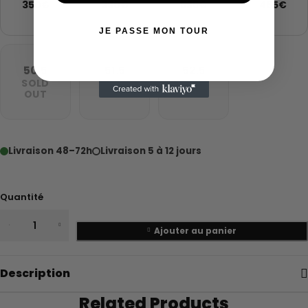
350€
390€
535€
485€
JE PASSE MON TOUR
50.5
51.5
52.5
SOLD
SOLD
SOLD
OUT
OUT
OUT
Livraison 48–72h
Livraison 5 à 12 jours
Quantité
Ajouter au panier
Description
Related Products