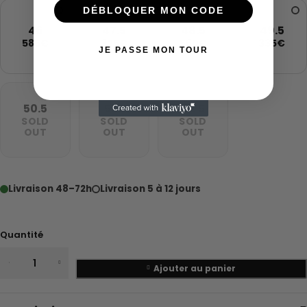
DÉBLOQUER MON CODE
46
47.5
48.5
49.5
585€
325€
560€
335€
JE PASSE MON TOUR
50.5
51.5
52.5
SOLD
SOLD
SOLD
OUT
OUT
OUT
Livraison 48–72h
Livraison 5 à 12 jours
Quantité
Ajouter au panier