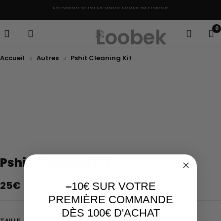
Livraison offerte dans toute la France
0
Accueil
Autres
Pshit Cleaning Kit
Pshit Cleaning Kit
25
€
–
10€ SUR VOTRE
PREMIÈRE COMMANDE
DÈS 100€ D'ACHAT
TAILLE