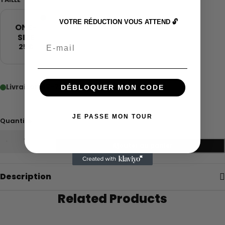
VOTRE RÉDUCTION VOUS ATTEND 🔓
ONE-
SIZE
Email
25€
Livraison 48–72h
Livraison 5 à 12 jours
DÉBLOQUER MON CODE
JE PASSE MON TOUR
Quantité
Ajouter au panier
Description
Related Products