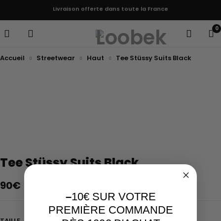
Livraison offerte dans toute la France
0
Accueil
Streetwear
Haut
Tee Stüssy Suits Black
Tee Stüssy Suits Black
90
€
–
10€ SUR VOTRE
PREMIÈRE COMMANDE
TAILLE