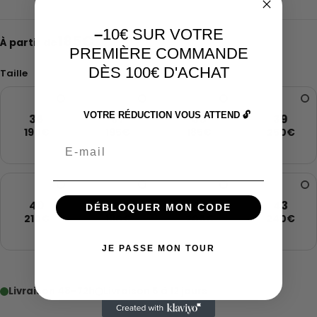
–
10€ SUR VOTRE
185
€
À partir de
PREMIÈRE COMMANDE
DÈS 100€ D'ACHAT
Taille
VOTRE RÉDUCTION VOUS ATTEND 🔓
36
37
38
39
190€
195€
185€
250€
Email
40
41
42
43
DÉBLOQUER MON CODE
210€
190€
205€
240€
JE PASSE MON TOUR
Livraison 48–72h
Livraison 5 à 12 jours