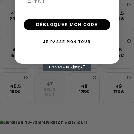
41.5
42
42.5
43.5
235€
155€
205€
180€
DÉBLOQUER MON CODE
JE PASSE MON TOUR
44
44.5
45
46
160€
160€
195€
175€
47
46.5
48
49
SOLD
195€
175€
170€
OUT
Livraison 48–72h
Livraison 5 à 12 jours