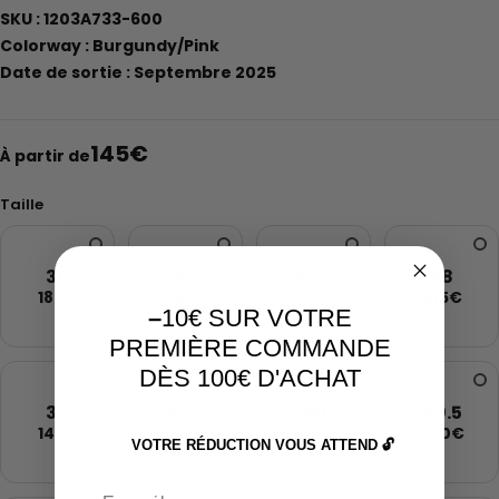
SKU : 1203A733-600
Colorway : Burgundy/Pink
Date de sortie : Septembre 2025
145
€
À partir de
Taille
36
37
37.5
38
185€
260€
205€
145€
–
10€ SUR VOTRE
PREMIÈRE COMMANDE
DÈS 100€ D'ACHAT
39
39.5
40
40.5
145€
145€
145€
240€
VOTRE RÉDUCTION VOUS ATTEND 🔓
Email