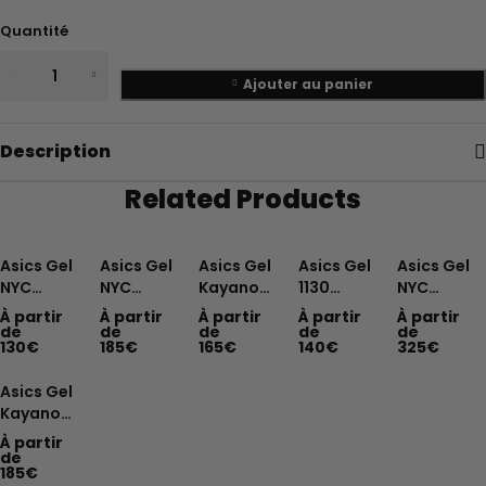
Quantité
Ajouter au panier
Description
Related Products
Asics Gel
Asics Gel
Asics Gel
Asics Gel
Asics Gel
NYC
NYC
Kayano
1130
NYC
White
Cream
14 White
Larimar
Cream
À partir
À partir
À partir
À partir
À partir
Feather
Sweet
Fjord
Blue
Artic Sky
de
de
de
de
de
130
€
185
€
165
€
140
€
325
€
Grey
Pink
Grey
Silver
Asics Gel
Kayano
14 Arctic
À partir
Sky Pure
de
185
€
Silver