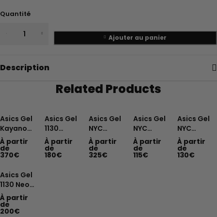
Quantité
Ajouter au panier
Description
Related Products
Asics Gel
Asics Gel
Asics Gel
Asics Gel
Asics Gel
Kayano
1130
NYC
NYC
NYC
14 Cream
Swamp
Cream
Graphite
White
À partir
À partir
À partir
À partir
À partir
Black
Green
Artic Sky
Grey
Feather
de
de
de
de
de
370
€
180
€
325
€
115
€
130
€
Metallic
Silver
Black
Grey
Plum
Asics Gel
1130 Neon
Pack Pink
À partir
de
200
€