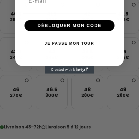
40.5
41.5
42
42.5
255€
240€
230€
305€
DÉBLOQUER MON CODE
JE PASSE MON TOUR
43.5
44
44.5
45
245€
245€
245€
265€
46
46.5
48
49
270€
300€
280€
280€
Livraison 48–72h
Livraison 5 à 12 jours