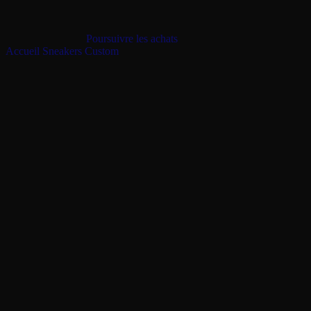
Votre panier (0 articles)
Le panier est vide
Poursuivre les achats
Accueil
/
Sneakers
/
Custom
/
Asics Gel 1130 Custom Double Lace Sky 