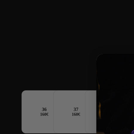
Asics Gel 1130 Custom Double 
160
€
36
37
37,5
160€
160€
160€