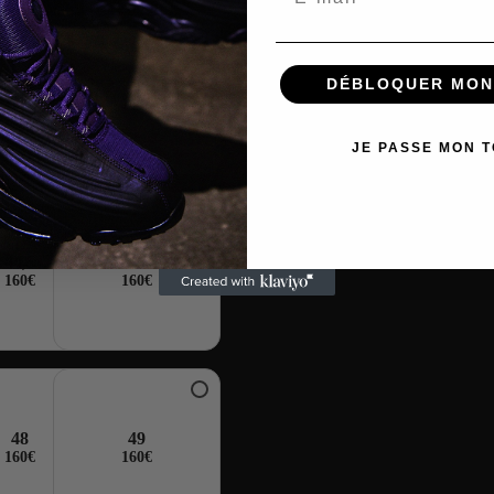
DÉBLOQUER MON
41,5
42
160€
160€
JE PASSE MON 
44,5
45
160€
160€
48
49
160€
160€