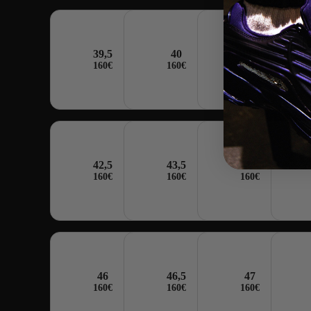
39,5
40
40,5
160€
160€
160€
TAILLE
42,5
43,5
44
160€
160€
160€
46
46,5
47
160€
160€
160€