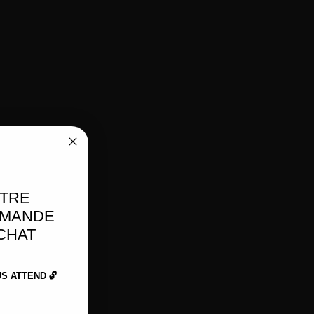
OTRE
MMANDE
ACHAT
 ATTEND 🔓