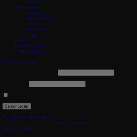
Finesse
Accessoires
Casquette
Maroquinerie
Gucci
Jacquemus
Nike
Autres
Livraison 48-72h
FAQ/Contact
S'inscrire/Sign up
Identifiant ou adresse e-mail
Mot de passe
Se souvenir de moi
J'ai oublié le mot de passe
Je suis un nouveau client.
Créer un compte
0
dans le panier