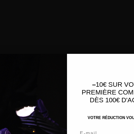
Lace Sky Blue
–
10€ SUR V
PREMIÈRE CO
DÈS 100€ D'
38
39
160€
160€
VOTRE RÉDUCTION VOUS
Email