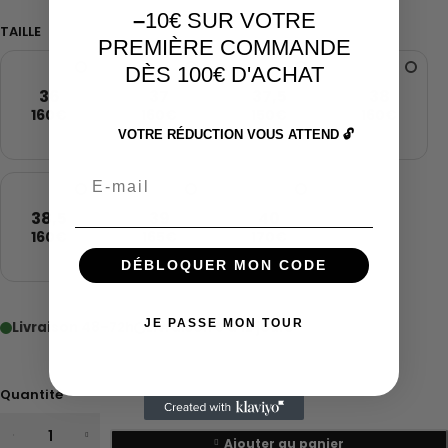
–
10€ SUR VOTRE
TAILLE
PREMIÈRE COMMANDE
DÈS 100€ D'ACHAT
36
37
37,5
38
160€
160€
150€
160€
VOTRE RÉDUCTION VOUS ATTEND 🔓
Email
38,5
39
40
160€
165€
170€
DÉBLOQUER MON CODE
JE PASSE MON TOUR
Livraison 48–72h
Livraison 5 à 12 jours
Quantité
Ajouter au panier