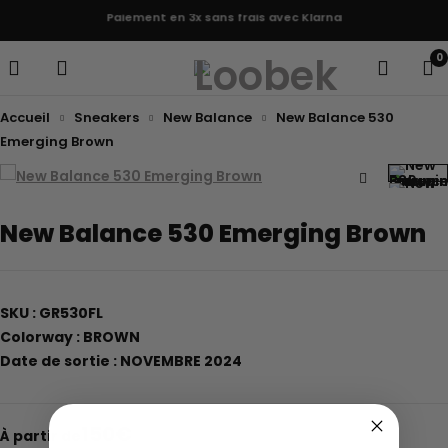
Paiement en 3x sans frais avec Klarna
0
Accueil
Sneakers
New Balance
New Balance 530
Emerging Brown
New Balance 530 Emerging Brown
SKU : GR530FL
Colorway : BROWN
Date de sortie : NOVEMBRE 2024
150
€
À partir de