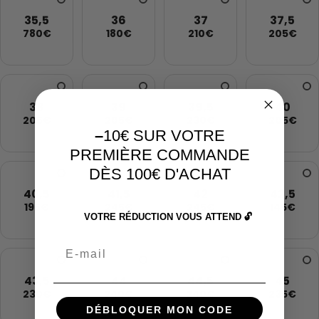
35,5
36
37
37,5
780€
180€
210€
205€
38
39
39,5
40
205€
205€
230€
205€
–
10€ SUR VOTRE
PREMIÈRE COMMANDE
DÈS 100€ D'ACHAT
40,5
41,5
42
42,5
195€
245€
245€
145€
VOTRE RÉDUCTION VOUS ATTEND 🔓
Email
43,5
44
44,5
45
230€
240€
240€
235€
DÉBLOQUER MON CODE