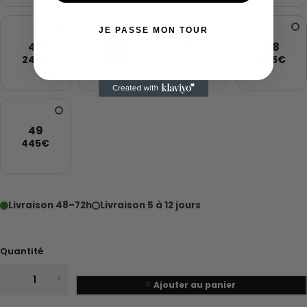
JE PASSE MON TOUR
47
46
46,5
48
SOLD
245€
390€
435€
OUT
49
445€
Livraison 48–72h
Livraison 5 à 12 jours
Quantité
Ajouter au panier