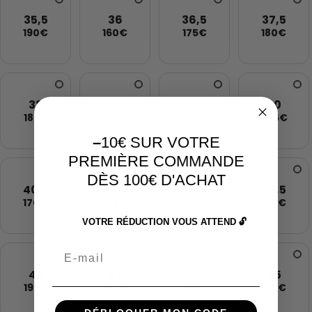
35,5
36
36,5
37,5
190€
160€
175€
180€
38
38,5
39
40
185€
205€
210€
205€
–
10€ SUR VOTRE
PREMIÈRE COMMANDE
DÈS 100€ D'ACHAT
40,5
41
42
42,5
170€
165€
195€
210€
VOTRE RÉDUCTION VOUS ATTEND 🔓
Email
43
44
44,5
45
195€
210€
210€
210€