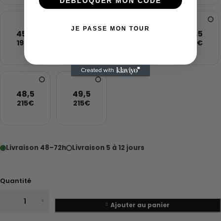
DÉBLOQUER MON CODE
JE PASSE MON TOUR
45,5
46
47
47,5
195€
210€
215€
215€
48,5
49,5
215€
215€
Livraison 48–72h
Livraison 5 à 12 jours
Quantité
Ajouter au panier