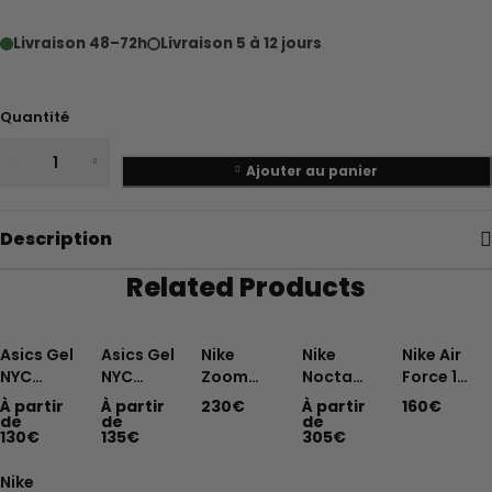
Livraison 48–72h
Livraison 5 à 12 jours
Quantité
Ajouter au panier
Description
Related Products
Asics Gel
Asics Gel
Nike
Nike
Nike Air
NYC
NYC
Zoom
Nocta
Force 1
Oyster
Cream
Vomero 5
Hot step
Custom
À partir
À partir
230
€
À partir
160
€
Grey
Mineral
Custom
2 Black
Rope
de
de
de
130
€
135
€
305
€
Beige
Turquoise
White
Pink
Fluffy
Cream
Nike
Lace