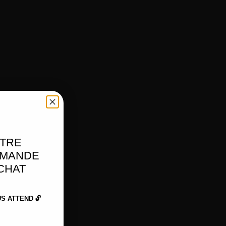
OTRE
MMANDE
ACHAT
 ATTEND 🔓