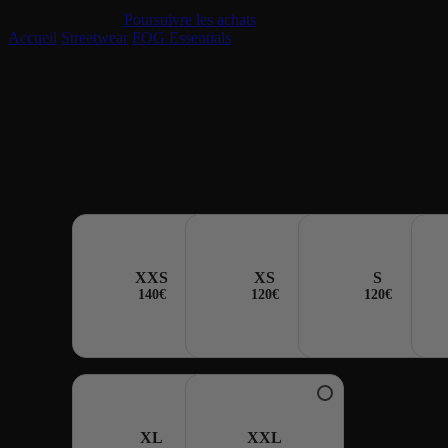
Le panier est vide
Poursuivre les achats
Accueil
/
Streetwear
/
FOG Essentials
/
Sweatshort Fear of God Essential
Sweatshort Fear of God Essenti
SS22
À partir de
120
€
XXS
XS
S
140€
120€
120€
TAILLE
XL
XXL