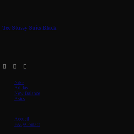
Tee Stüssy Suits Black
90
€
Soyez au courant de nos dernières nouveautés !
Catégories
Nike
Adidas
New Balance
Asics
Menu
Accueil
FAQ/Contact