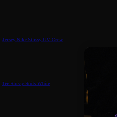
Related Products
Jersey Nike Stüssy UV Crew
150
€
Tee Stüssy Suits White
90
€