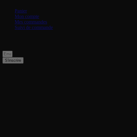
Mon compte
Panier
Mon compte
Mes commandes
Suivi de commande
Rejoignez notre newsletter pour suivre nos 
S'inscrire
Remise en main propre
Autour de la Rochelle
Des produits exclusifs
Tout au long de l'année