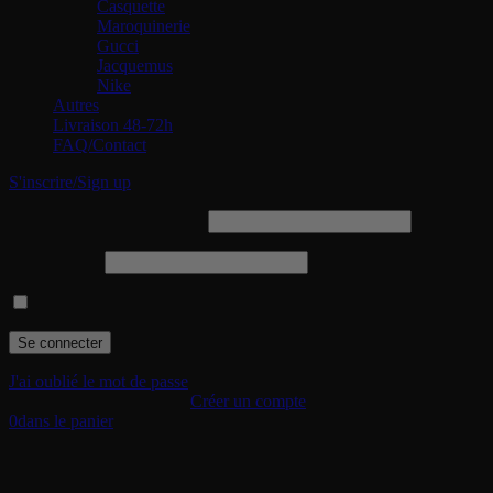
Casquette
Maroquinerie
Gucci
Jacquemus
Nike
Autres
Livraison 48-72h
FAQ/Contact
S'inscrire/Sign up
Identifiant ou adresse e-mail
Mot de passe
Se souvenir de moi
J'ai oublié le mot de passe
Je suis un nouveau client.
Créer un compte
0
dans le panier
Votre panier (0 articles)