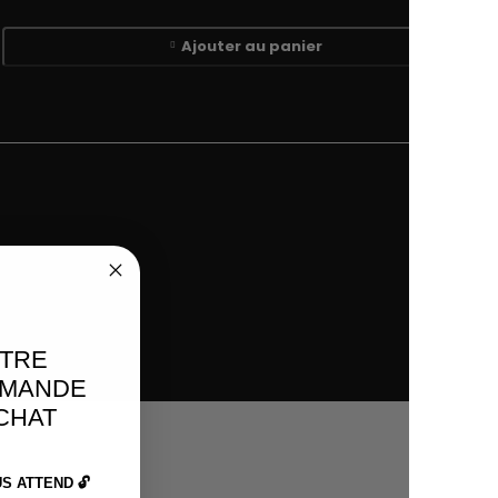
Ajouter au panier
e Stüssy Suits Black
€
OTRE
MMANDE
ACHAT
 ATTEND 🔓