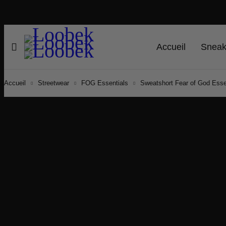
Accueil
Sneak
Accueil
Streetwear
FOG Essentials
Sweatshort Fear of God Esse