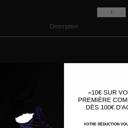
Quantité
quantité de
Sweatshort
Fear of
God
Description
Essentials
Dark
Oatmeal
Related Products
Jersey Nike Stüssy UV Crew
Te
150
€
90
–
10€ SUR V
ack
PREMIÈRE CO
DÈS 100€ D'
VOTRE RÉDUCTION VOUS