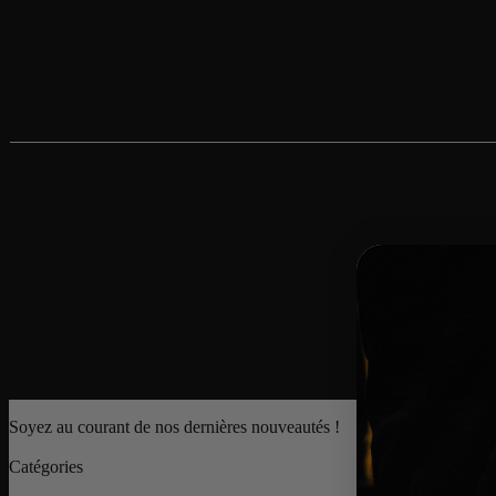
Tee Stüssy Cherries Navy
Tee Stüssy Suits Navy
90
€
90
€
Tee Stüssy Suits White
Tee Stüssy Surfwalk Bl
90
€
90
€
Soyez au courant de nos dernières nouveautés !
Catégories