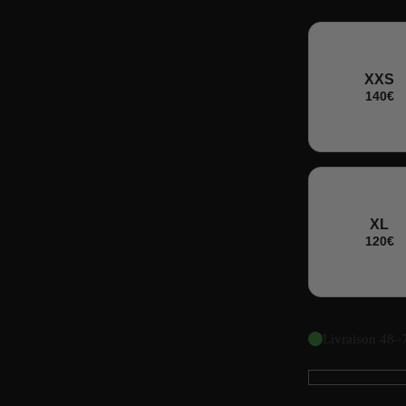
TAILLE
XXS
140€
XL
120€
Livraison 48–