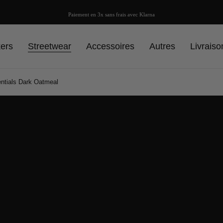
Paiement en 3x sans frais avec Klarna
ers
Streetwear
Accessoires
Autres
Livrais
ntials Dark Oatmeal
Sweatsh
Oatmea
SS22
1
À partir de