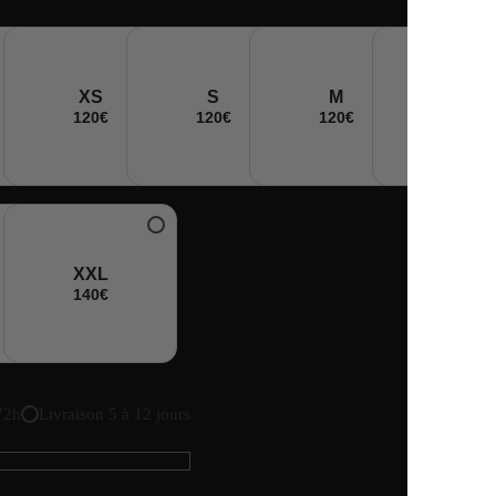
XS
S
M
L
120€
120€
120€
120€
XXL
140€
72h
Livraison 5 à 12 jours