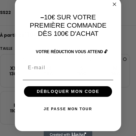
SS22
–
10€ SUR VOTRE
PREMIÈRE COMMANDE
DÈS 100€ D'ACHAT
110
€
À partir de
TAILLE
VOTRE RÉDUCTION VOUS ATTEND 🔓
Email
XXS
XS
S
M
130€
110€
110€
110€
DÉBLOQUER MON CODE
L
XL
XXL
JE PASSE MON TOUR
110€
110€
130€