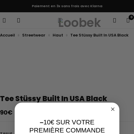
Paiement en 3x sans frais avec Klarna
0
Accueil
Streetwear
Haut
Tee Stüssy Built In USA Black
Epuisé
Tee Stüssy Built In USA Black
90
€
–
10€ SUR VOTRE
PREMIÈRE COMMANDE
TAILLE