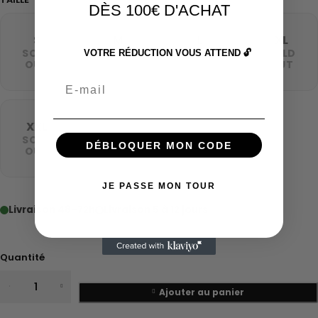
DÈS 100€ D'ACHAT
S
M
L
XL
SOLD
SOLD
SOLD
SOLD
VOTRE RÉDUCTION VOUS ATTEND 🔓
OUT
OUT
OUT
OUT
Email
XXL
SOLD
DÉBLOQUER MON CODE
OUT
JE PASSE MON TOUR
Livraison 48–72h
Livraison 5 à 12 jours
Quantité
Ajouter au panier