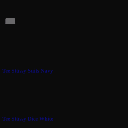
Related Products
Tee Stüssy Suits Navy
90
€
Tee Stüssy Dice White