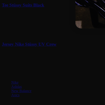
Tee Stüssy Suits Black
90
€
Jersey Nike Stüssy UV Crew
150
€
Soyez au courant de nos dernières nouveautés !
Catégories
Nike
Adidas
New Balance
Asics
Menu