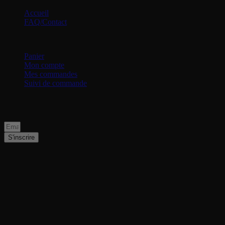
Accueil
FAQ/Contact
Mon compte
Panier
Mon compte
Mes commandes
Suivi de commande
Rejoignez notre newsletter pour suivre nos 
S'inscrire
Remise en main propre
Autour de la Rochelle
Des produits exclusifs
Tout au long de l'année