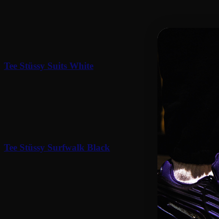
90
€
Tee Stüssy Suits White
90
€
Tee Stüssy Surfwalk Black
90
€