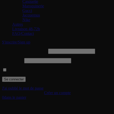
Casquette
Maroquinerie
Gucci
Jacquemus
Nike
Autres
Livraison 48-72h
FAQ/Contact
S'inscrire/Sign up
Identifiant ou adresse e-mail
Mot de passe
Se souvenir de moi
J'ai oublié le mot de passe
Je suis un nouveau client.
Créer un compte
0
dans le panier
Votre panier (0 articles)