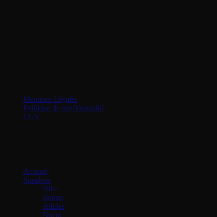
Localisation
Basés à La Rochelle
Service client
contact@allinstore.fr
© Copyright All In Store. Tous droits réservés
Mentions Légales
Politique de confidentialité
CGV
Menu principal
Accueil
Sneakers
Nike
Jordan
Adidas
Nocta