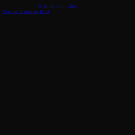
Le panier est vide
Poursuivre les achats
Accueil
/
Streetwear
/
Haut
/
Tee Stüssy Cherries Black
Epuisé