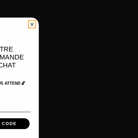
OTRE
MMANDE
ACHAT
 ATTEND 🔓
 CODE