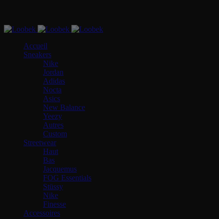
Accueil
Sneakers
Nike
Jordan
Adidas
Nocta
Asics
New Balance
Yeezy
Autres
Custom
Streetwear
Haut
Bas
Jacquemus
FOG Essentials
Stüssy
Nike
Finesse
Accessoires