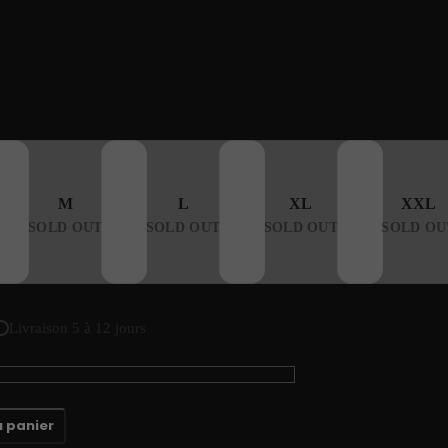
erries Black
M
L
XL
XXL
SOLD OUT
SOLD OUT
SOLD OUT
SOLD OU
Livraison 5 à 12 jours
u panier