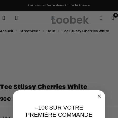
Livraison offerte dans toute la France
0
Accueil
Streetwear
Haut
Tee Stüssy Cherries White
Epuisé
Tee Stüssy Cherries White
90
€
–
10€ SUR VOTRE
PREMIÈRE COMMANDE
TAILLE