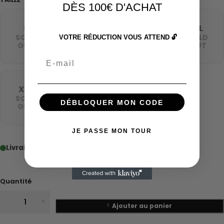
DÈS 100€ D'ACHAT
S
M
L
XL
SOLD
SOLD
SOLD
SOLD
VOTRE RÉDUCTION VOUS ATTEND 🔓
OUT
OUT
OUT
OUT
Email
XXL
SOLD
DÉBLOQUER MON CODE
OUT
JE PASSE MON TOUR
Livraison 48–72h
Livraison 5 à 12 jours
Quantité
Ajouter au panier