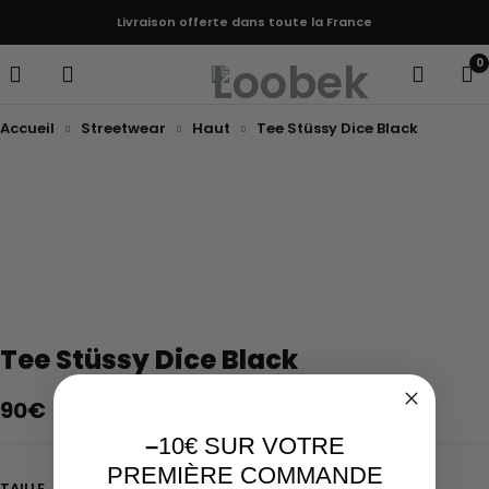
Livraison offerte dans toute la France
0
Accueil
Streetwear
Haut
Tee Stüssy Dice Black
Epuisé
Tee Stüssy Dice Black
90
€
–
10€ SUR VOTRE
PREMIÈRE COMMANDE
TAILLE