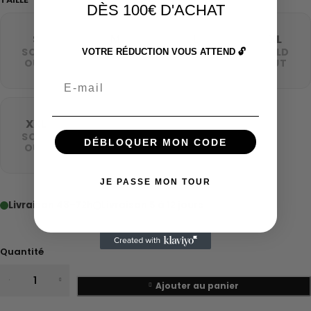
DÈS 100€ D'ACHAT
S
M
L
XL
SOLD
SOLD
SOLD
SOLD
VOTRE RÉDUCTION VOUS ATTEND 🔓
OUT
OUT
OUT
OUT
Email
XXL
SOLD
DÉBLOQUER MON CODE
OUT
JE PASSE MON TOUR
Livraison 48–72h
Livraison 5 à 12 jours
Quantité
Ajouter au panier